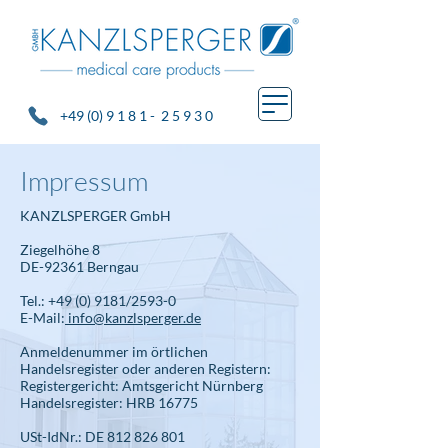
+49 (0) 9 1 8 1 - 2 5 9 3 0
Impressum
KANZLSPERGER GmbH
Ziegelhöhe 8
DE-92361 Berngau
Tel.: +49 (0) 9181/2593-0
E-Mail:
info@kanzlsperger.de
Anmeldenummer im örtlichen
Handelsregister oder anderen Registern:
Registergericht: Amtsgericht Nürnberg
Handelsregister: HRB 16775
USt-IdNr.: DE 812 826 801